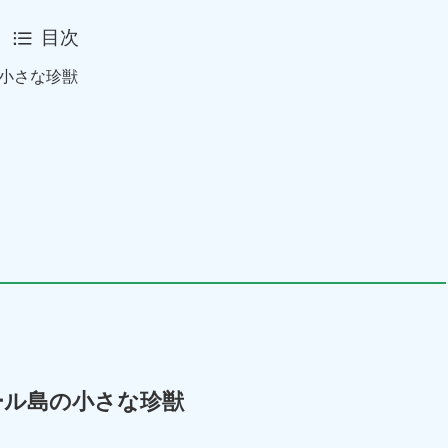
目次
小さな珍獣
ール島の小さな珍獣